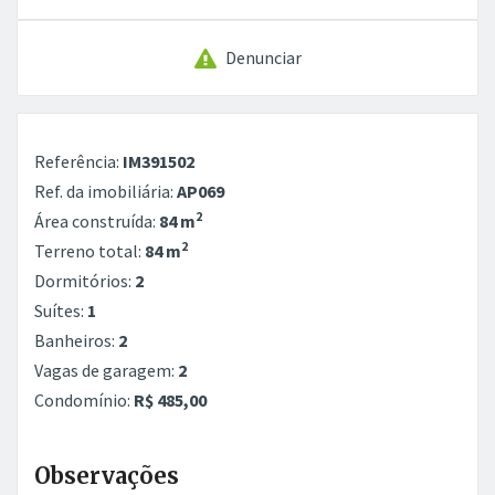
Denunciar
Referência:
IM391502
Ref. da imobiliária:
AP069
2
Área construída:
84 m
2
Terreno total:
84 m
Dormitórios:
2
Suítes:
1
Banheiros:
2
Vagas de garagem:
2
Condomínio:
R$ 485,00
Observações