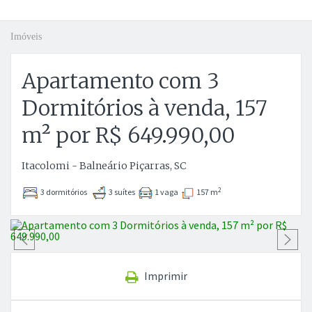
Imóveis
Apartamento com 3
Dormitórios à venda, 157
m² por R$ 649.990,00
Itacolomi - Balneário Piçarras, SC
2
3 dormitórios
3 suítes
1 vaga
157 m
Anterior
P
Imprimir