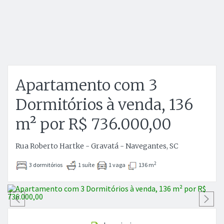
Apartamento com 3
Dormitórios à venda, 136
m² por R$ 736.000,00
Rua Roberto Hartke - Gravatá - Navegantes, SC
2
3 dormitórios
1 suíte
1 vaga
136 m
Anterior
P