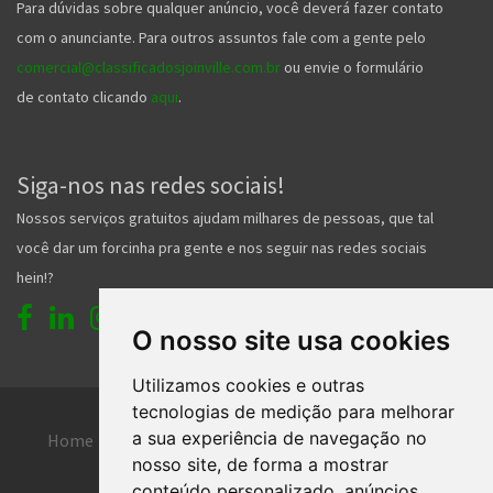
Para dúvidas sobre qualquer anúncio, você deverá fazer contato
com o anunciante. Para outros assuntos fale com a gente pelo
comercial@classificadosjoinville.com.br
ou envie o formulário
de contato clicando
aqui
.
Siga-nos nas redes sociais!
Nossos serviços gratuitos ajudam milhares de pessoas, que tal
você dar um forcinha pra gente e nos seguir nas redes sociais
hein!?
O nosso site usa cookies
Utilizamos cookies e outras
tecnologias de medição para melhorar
a sua experiência de navegação no
Home
Entrar
Faça seu cadastro
nosso site, de forma a mostrar
Contato
Central de ajuda
conteúdo personalizado, anúncios