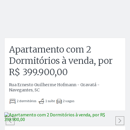
Apartamento com 2
Dormitórios à venda, por
R$ 399.900,00
Rua Ernesto Guilherme Hofmann - Gravatá -
Navegantes, SC
2 dormitórios
1 suíte
2 vagas
Anterior
P