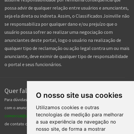
possa advir de qualquer relação entre usuários e anunciantes,
seja ela direta ou indireta. Assim, o Classificados Joinville não
se responsabiliza por qualquer dano e/ou prejuízo que o
usuário possa sofrer ao realizar uma negociação com
anunciantes deste portal, logo o usuário na realização de
qualquer tipo de reclamação ou ação legal contra um ou mais
anunciante, deve eximir de qualquer tipo de responsabilidade
o portal e seus funcionários.
Quer falar com a gente?
O nosso site usa cookies
Para dúvidas sobre qualquer anúncio, você deverá fazer contato
Utilizamos cookies e outras
com o anunciante. Para outros assuntos fale com a gente pelo
tecnologias de medição para melhorar
comercial@classificadosjoinville.com.br
ou envie o formulário
a sua experiência de navegação no
de contato clicando
aqui
.
nosso site, de forma a mostrar