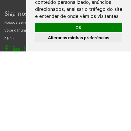
conteúdo personalizado, anúncios
direcionados, analisar o tráfego do site
Siga-nos nas redes sociais!
e entender de onde vêm os visitantes.
Nossos serviços gratuitos ajudam milhares de pessoas, que tal
OK
você dar um forcinha pra gente e nos seguir nas redes sociais
Alterar as minhas preferências
hein!?
Home
Entrar
Faça seu cadastro
Contato
Central de ajuda
Termos de uso
Inserir anúncio grátis
2026. TODOS OS DIREITOS RESERVADOS. | DESENVOLVIMENTO E HOSPEDAGEM
®