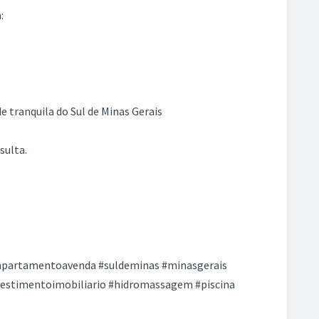
:
 tranquila do Sul de Minas Gerais
sulta.
#apartamentoavenda #suldeminas #minasgerais
nvestimentoimobiliario #hidromassagem #piscina