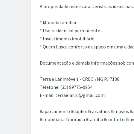
A propriedade reúne características ideais para
* Moradia familiar
* Uso residencial permanente
* Investimento imobiliário
* Quem busca conforto e espaço em uma cidade
Documentação e demais informações sob con
Terra e Lar Imóveis - CRECI/MG PJ 7186
Telefone: (35) 99775-0954
E-mail: terraelar10@gmail.com
#apartamento #duplex #carvalhos #imoveis 
#imobiliaria #moradia #familia #conforto #i