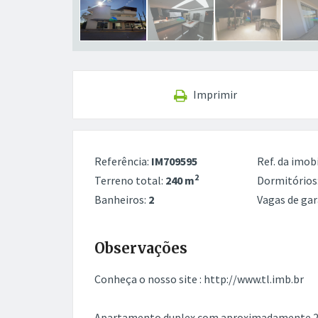
Imprimir
Referência:
IM709595
Ref. da imobi
2
Terreno total:
240 m
Dormitórios
Banheiros:
2
Vagas de ga
Observações
Conheça o nosso site : http://www.tl.imb.br
Apartamento duplex com aproximadamente 240