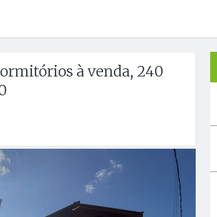
rmitórios à venda, 240
0
Próx