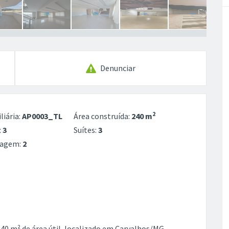
Denunciar
2
liária:
AP0003_TL
Área construída:
240 m
:
3
Suítes:
3
ragem:
2
 m² de área útil, localizado em Carvalhos/MG,