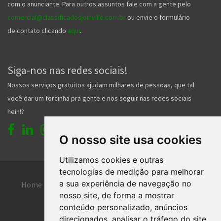
com o anunciante. Para outros assuntos fale com a gente pelo
comercial@classificadosjoinville.com.br
ou envie o formulário
de contato clicando
aqui
.
Siga-nos nas redes sociais!
Nossos serviços gratuitos ajudam milhares de pessoas, que tal
você dar um forcinha pra gente e nos seguir nas redes sociais
hein!?
O nosso site usa cookies
Utilizamos cookies e outras
tecnologias de medição para melhorar
a sua experiência de navegação no
Home
Entrar
Faça seu cadastro
nosso site, de forma a mostrar
Contato
Central de ajuda
conteúdo personalizado, anúncios
direcionados, analisar o tráfego do site