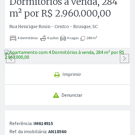
Dormitórios à venda, 284
m² por R$ 2.960.000,00
Rua Henrique Rosin - Centro - Brusque, SC
2
4 dormitórios
4 suítes
4 vagas
284 m
Anterior
P
Imprimir
Denunciar
Referência:
IM614915
Ref. da imobiliária:
AN18560