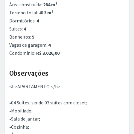
2
Área construída:
284 m
2
Terreno total:
413 m
Dormitórios:
4
Suítes:
4
Banheiros:
5
Vagas de garagem:
4
Condomínio:
R$ 3.026,00
Observações
<b>APARTAMENTO </b>
•04 Suítes, sendo 03 suítes com closet;
•Mobiliado;
•Sala de jantar;
•Cozinha;