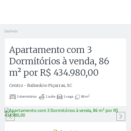
Imóveis
Apartamento com 3
Dormitórios à venda, 86
m² por R$ 434.980,00
Centro - Balneário Piçarras, SC
2
3 dormitórios
1 suíte
1 vaga
86 m
Anterior
P