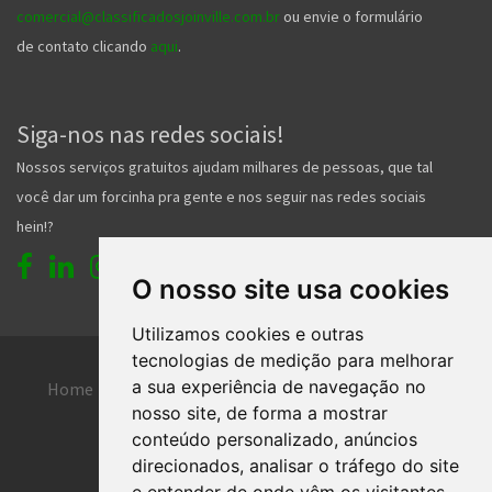
comercial@classificadosjoinville.com.br
ou envie o formulário
de contato clicando
aqui
.
Siga-nos nas redes sociais!
Nossos serviços gratuitos ajudam milhares de pessoas, que tal
você dar um forcinha pra gente e nos seguir nas redes sociais
hein!?
O nosso site usa cookies
Utilizamos cookies e outras
tecnologias de medição para melhorar
a sua experiência de navegação no
Home
Entrar
Faça seu cadastro
nosso site, de forma a mostrar
Contato
Central de ajuda
conteúdo personalizado, anúncios
direcionados, analisar o tráfego do site
Termos de uso
Inserir anúncio grátis
e entender de onde vêm os visitantes.