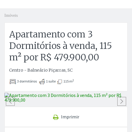
Imóveis
Apartamento com 3
Dormitórios à venda, 115
m² por R$ 479.900,00
Centro - Balneário Piçarras, SC
2
3 dormitórios
1 suíte
115 m
Anterior
P
Imprimir