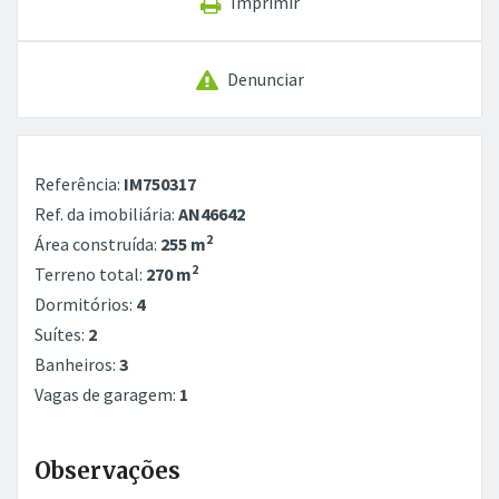
Imprimir
Denunciar
Referência:
IM750317
Ref. da imobiliária:
AN46642
2
Área construída:
255 m
2
Terreno total:
270 m
Dormitórios:
4
Suítes:
2
Banheiros:
3
Vagas de garagem:
1
Observações