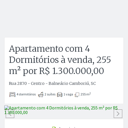
Apartamento com 4
Dormitórios à venda, 255
m² por R$ 1.300.000,00
Rua 2870 - Centro - Balneário Camboriú, SC
2
4 dormitórios
2 suítes
1 vaga
255 m
Anterior
P