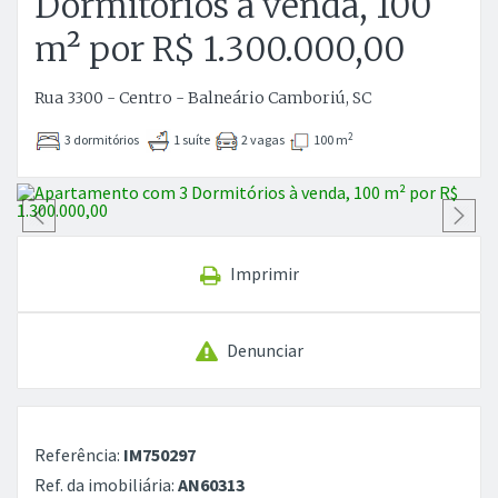
Dormitórios à venda, 100
m² por R$ 1.300.000,00
Rua 3300 - Centro - Balneário Camboriú, SC
2
3 dormitórios
1 suíte
2 vagas
100 m
Anterior
P
Imprimir
Denunciar
Referência:
IM750297
Ref. da imobiliária:
AN60313