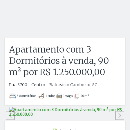
Apartamento com 3
Dormitórios à venda, 90
m² por R$ 1.250.000,00
Rua 3700 - Centro - Balneário Camboriú, SC
2
3 dormitórios
1 suíte
1 vaga
90 m
Anterior
P