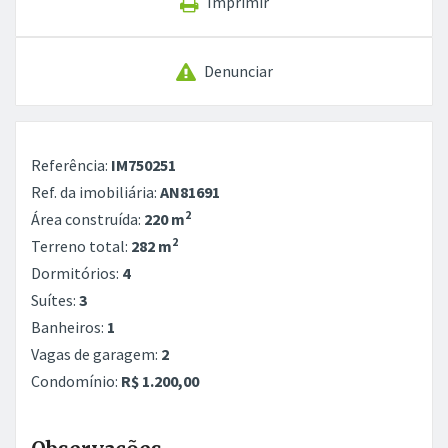
Imprimir
Denunciar
Referência:
IM750251
Ref. da imobiliária:
AN81691
2
Área construída:
220 m
2
Terreno total:
282 m
Dormitórios:
4
Suítes:
3
Banheiros:
1
Vagas de garagem:
2
Condomínio:
R$ 1.200,00