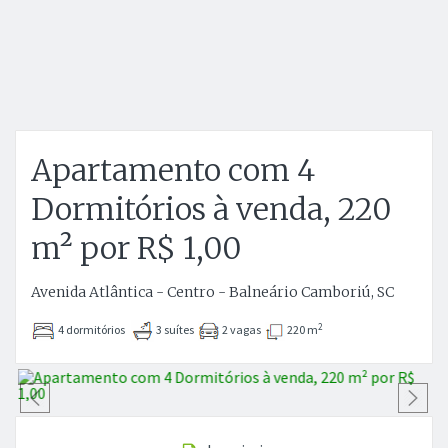
Apartamento com 4
Dormitórios à venda, 220
m² por R$ 1,00
Avenida Atlântica - Centro - Balneário Camboriú, SC
2
4 dormitórios
3 suítes
2 vagas
220 m
Anterior
P