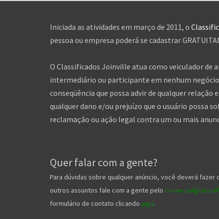
Iniciada as atividades em março de 2011, o
Classifi
pessoa ou empresa poderá se cadastrar GRATUITAME
O Classificados Joinville atua como veiculador de 
intermediário ou participante em nenhum negócio 
conseqüência que possa advir de qualquer relação en
qualquer dano e/ou prejuízo que o usuário possa so
reclamação ou ação legal contra um ou mais anuncia
Quer falar com a gente?
Para dúvidas sobre qualquer anúncio, você deverá fazer 
outros assuntos fale com a gente pelo
comercial@classifi
formulário de contato clicando
aqui
.