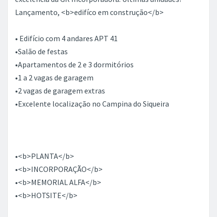
Lançamento, <b>edifíco em construção</b>
• Edifício com 4 andares APT 41
•Salão de festas
•Apartamentos de 2 e 3 dormitórios
•1 a 2 vagas de garagem
•2 vagas de garagem extras
•Excelente localização no Campina do Siqueira
•<b>PLANTA</b>
•<b>INCORPORAÇÃO</b>
•<b>MEMORIAL ALFA</b>
•<b>HOTSITE</b>