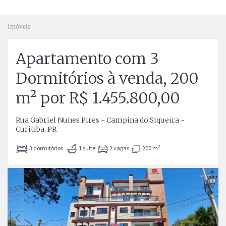
Imóveis
Apartamento com 3
Dormitórios à venda, 200
m² por R$ 1.455.800,00
Rua Gabriel Nunes Pires - Campina do Siqueira -
Curitiba, PR
2
3 dormitórios
1 suíte
2 vagas
200 m
Anterior
P