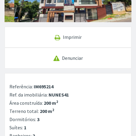
Imprimir
Denunciar
Referência:
IM695214
Ref. da imobiliária:
NUNES41
2
Área construída:
200 m
2
Terreno total:
200 m
Dormitórios:
3
Suítes:
1
Banheiros:
2