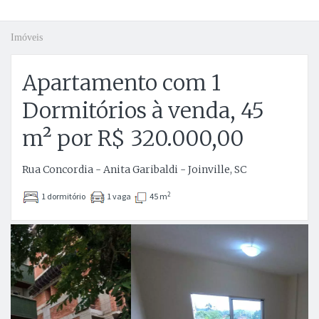
Imóveis
Apartamento com 1
Dormitórios à venda, 45
m² por R$ 320.000,00
Rua Concordia - Anita Garibaldi - Joinville, SC
2
1 dormitório
1 vaga
45 m
Anterior
P