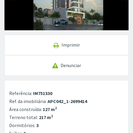
Imprimir
Denunciar
Referência:
IM751330
Ref. da imobiliária:
APC042_1-2699414
2
Área construída:
127 m
2
Terreno total:
217 m
Dormitórios:
3