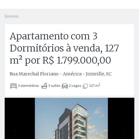
Imóveis
Apartamento com 3
Dormitórios à venda, 127
m² por R$ 1.799.000,00
Rua Marechal Floriano - América - Joinville, SC
2
3 dormitórios
3 suítes
2 vagas
127 m
Anterior
P