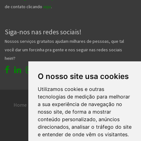
de contato clicando
aqui
.
Siga-nos nas redes sociais!
Nossos serviços gratuitos ajudam milhares de pessoas, que tal
você dar um forcinha pra gente e nos seguir nas redes sociais
hein!?
O nosso site usa cookies
Utilizamos cookies e outras
tecnologias de medição para melhorar
a sua experiência de navegação no
Home
Entrar
Faça seu cadastro
nosso site, de forma a mostrar
Contato
Central de ajuda
conteúdo personalizado, anúncios
direcionados, analisar o tráfego do site
Termos de uso
Inserir anúncio grátis
e entender de onde vêm os visitantes.