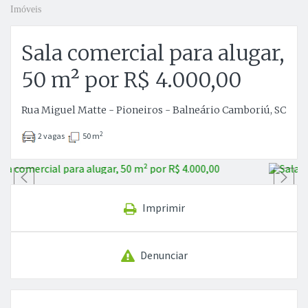
Imóveis
Sala comercial para alugar,
50 m² por R$ 4.000,00
Rua Miguel Matte - Pioneiros - Balneário Camboriú, SC
2
2 vagas
50 m
Anterior
P
Imprimir
Denunciar