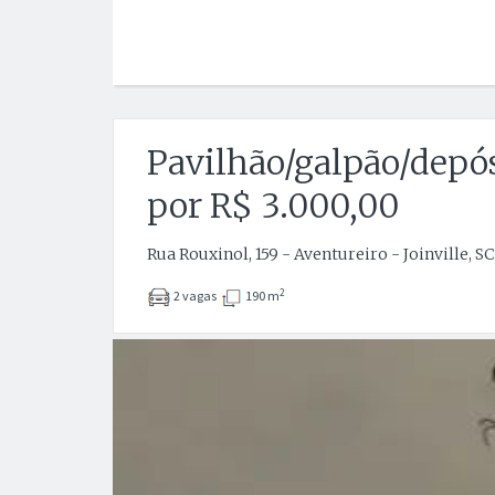
Pavilhão/galpão/depós
por R$ 3.000,00
Rua Rouxinol, 159 - Aventureiro - Joinville, SC
2
2 vagas
190 m
Anterior