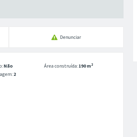
Denunciar
2
o:
Não
Área construída:
190 m
ragem:
2