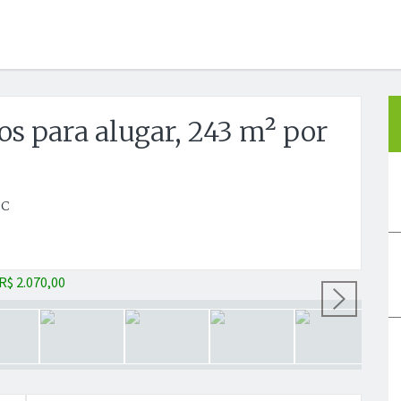
s para alugar, 243 m² por
SC
Próx