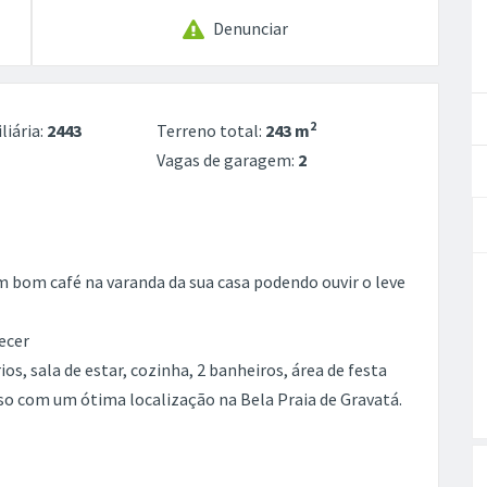
Denunciar
2
liária:
2443
Terreno total:
243 m
Vagas de garagem:
2
 bom café na varanda da sua casa podendo ouvir o leve
ecer
, sala de estar, cozinha, 2 banheiros, área de festa
so com um ótima localização na Bela Praia de Gravatá.