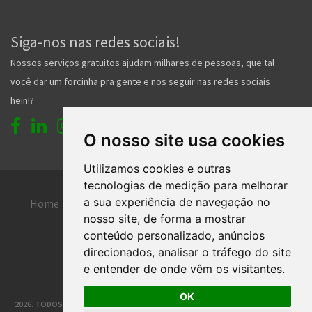
Siga-nos nas redes sociais!
Nossos serviços gratuitos ajudam milhares de pessoas, que tal
você dar um forcinha pra gente e nos seguir nas redes sociais
hein!?
O nosso site usa cookies
Utilizamos cookies e outras
tecnologias de medição para melhorar
a sua experiência de navegação no
Home
Entrar
Faça seu cadastro
nosso site, de forma a mostrar
Contato
Central de ajuda
conteúdo personalizado, anúncios
direcionados, analisar o tráfego do site
Termos de uso
Inserir anúncio grátis
e entender de onde vêm os visitantes.
OK
2026. TODOS OS DIREITOS RESERVADOS. | DESENVOLVIMENTO E HOSPEDAGEM