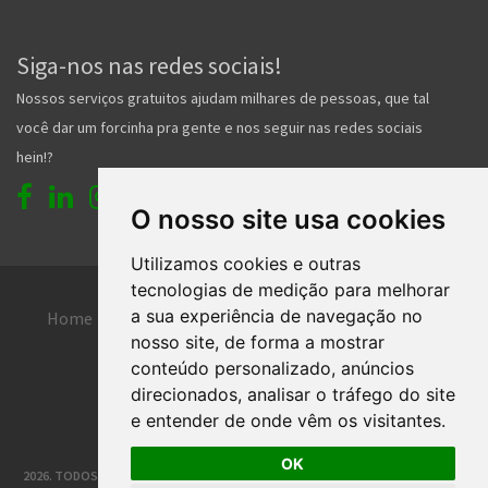
Siga-nos nas redes sociais!
Nossos serviços gratuitos ajudam milhares de pessoas, que tal
você dar um forcinha pra gente e nos seguir nas redes sociais
hein!?
O nosso site usa cookies
Utilizamos cookies e outras
tecnologias de medição para melhorar
a sua experiência de navegação no
Home
Entrar
Faça seu cadastro
nosso site, de forma a mostrar
Contato
Central de ajuda
conteúdo personalizado, anúncios
direcionados, analisar o tráfego do site
Termos de uso
Inserir anúncio grátis
e entender de onde vêm os visitantes.
OK
2026. TODOS OS DIREITOS RESERVADOS. | DESENVOLVIMENTO E HOSPEDAGEM