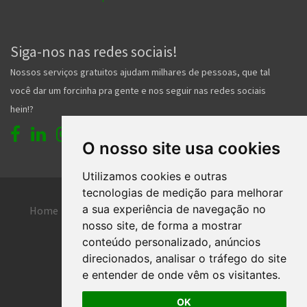
Siga-nos nas redes sociais!
Nossos serviços gratuitos ajudam milhares de pessoas, que tal
você dar um forcinha pra gente e nos seguir nas redes sociais
hein!?
O nosso site usa cookies
Utilizamos cookies e outras
tecnologias de medição para melhorar
a sua experiência de navegação no
Home
Entrar
Faça seu cadastro
nosso site, de forma a mostrar
Contato
Central de ajuda
conteúdo personalizado, anúncios
direcionados, analisar o tráfego do site
Termos de uso
Inserir anúncio grátis
e entender de onde vêm os visitantes.
OK