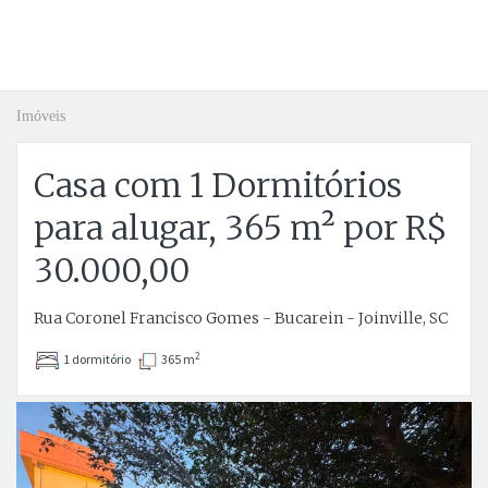
Imóveis
Casa com 1 Dormitórios
para alugar, 365 m² por R$
30.000,00
Rua Coronel Francisco Gomes - Bucarein - Joinville, SC
2
1 dormitório
365 m
Anterior
P