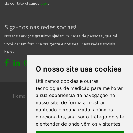
de contato clicando
aqui
.
Siga-nos nas redes sociais!
Nossos serviços gratuitos ajudam milhares de pessoas, que tal
você dar um forcinha pra gente e nos seguir nas redes sociais
hein!?
O nosso site usa cookies
Utilizamos cookies e outras
tecnologias de medição para melhorar
a sua experiência de navegação no
Home
Entrar
Faça seu cadastro
nosso site, de forma a mostrar
Contato
Central de ajuda
conteúdo personalizado, anúncios
direcionados, analisar o tráfego do site
Termos de uso
Inserir anúncio grátis
e entender de onde vêm os visitantes.