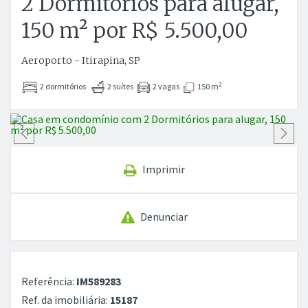
2 Dormitórios para alugar,
150 m² por R$ 5.500,00
Aeroporto - Itirapina, SP
2
2 dormitórios
2 suítes
2 vagas
150 m
Anterior
P
Imprimir
Denunciar
Referência:
IM589283
Ref. da imobiliária:
15187