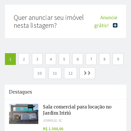
Quer anunciar seu imóvel
Anuncie
nesta listagem?
grátis!
1
2
3
4
5
6
7
8
9
10
11
12
Destaques
Sala comercial para locação no
Jardim Iririú
JOINVILLE, SC
R$ 1.500,00