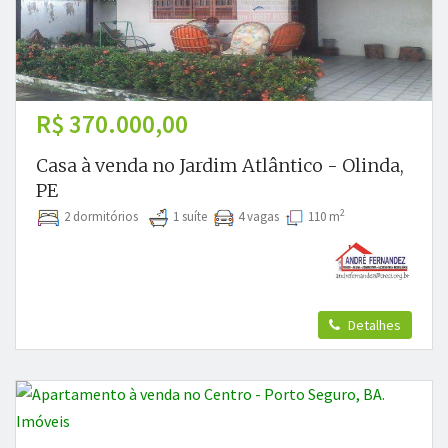
R$ 370.000,00
Casa à venda no Jardim Atlântico - Olinda,
PE
2
2 dormitórios
1 suíte
4 vagas
110 m
Detalhes