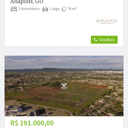
Anápolis, GO
2
2 dormitórios
1 vaga
70 m
Detalhes
R$ 191.000,00