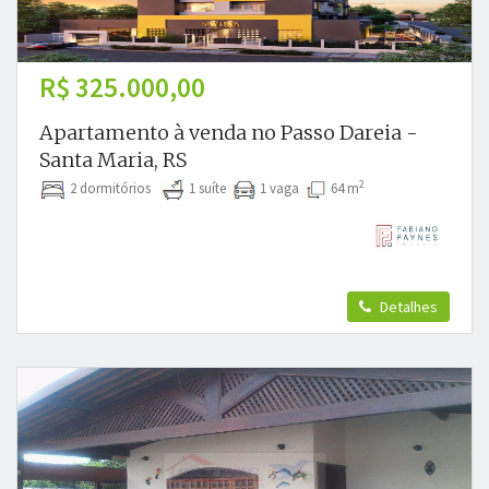
R$ 325.000,00
Apartamento à venda no Passo Dareia -
Santa Maria, RS
2
2 dormitórios
1 suíte
1 vaga
64 m
Detalhes