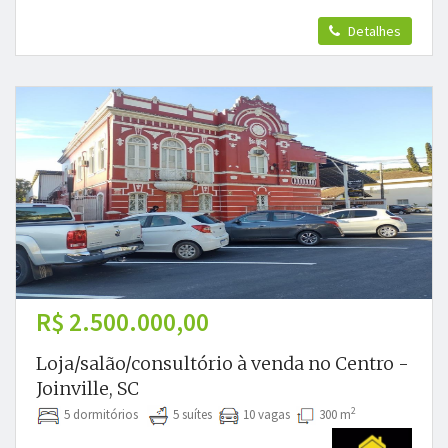
Detalhes
R$ 2.500.000,00
Loja/salão/consultório à venda no Centro -
Joinville, SC
2
5 dormitórios
5 suítes
10 vagas
300 m