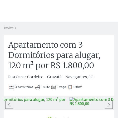
Imóveis
Apartamento com 3
Dormitórios para alugar,
120 m² por R$ 1.800,00
Rua Oscar Cordeiro - Gravatá - Navegantes, SC
2
3 dormitórios
1 suíte
1 vaga
120 m
Anterior
P