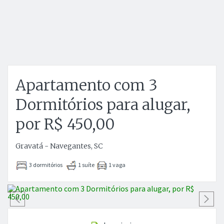
Apartamento com 3
Dormitórios para alugar,
por R$ 450,00
Gravatá - Navegantes, SC
3 dormitórios
1 suíte
1 vaga
Anterior
P