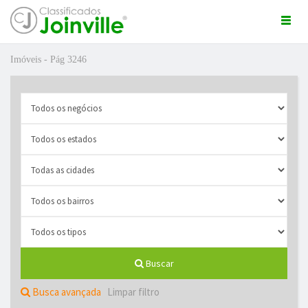
Togg
navi
Imóveis - Pág 3246
ro
Buscar
ÚNCIO GRÁTIS
Busca avançada
Limpar filtro