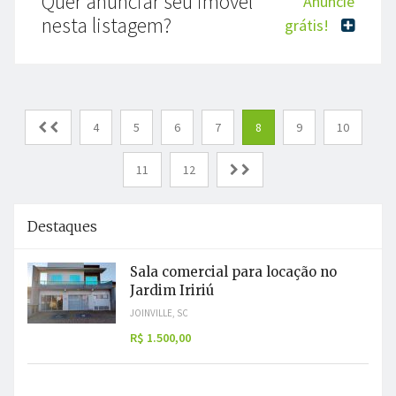
Quer anunciar seu imóvel
Anuncie
nesta listagem?
grátis!
4
5
6
7
8
9
10
11
12
Destaques
Sala comercial para locação no
Jardim Iririú
JOINVILLE, SC
R$ 1.500,00