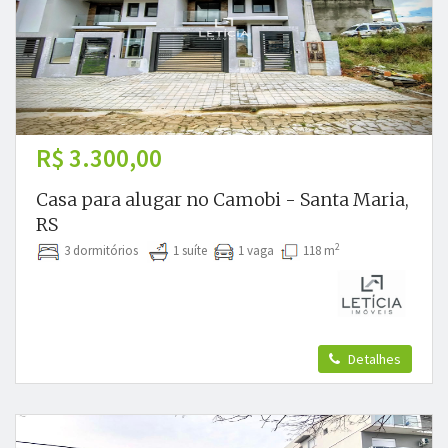
R$ 3.300,00
Casa para alugar no Camobi - Santa Maria,
RS
2
3 dormitórios
1 suíte
1 vaga
118 m
Detalhes