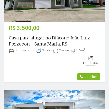
R$ 3.500,00
Casa para alugar no Diácono João Luiz
Pozzobon - Santa Maria, RS
2
3 dormitórios
3 suítes
2 vagas
155 m
Detalhes