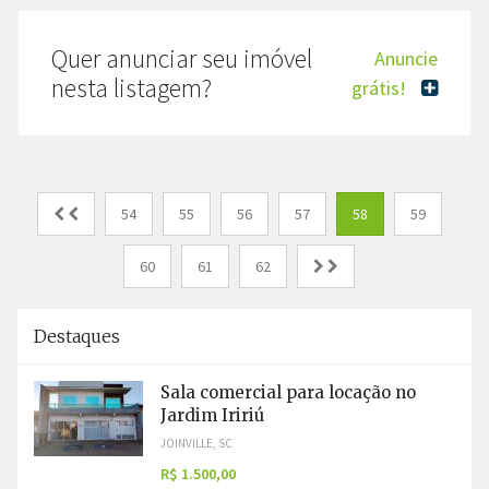
Quer anunciar seu imóvel
Anuncie
nesta listagem?
grátis!
54
55
56
57
58
59
60
61
62
Destaques
Sala comercial para locação no
Jardim Iririú
JOINVILLE, SC
R$ 1.500,00