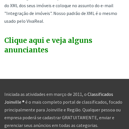
do XML dos seus imóveis e coloque no assunto do e-mail
"Integração de imóveis". Nosso padrão de XML é o mesmo
usado pelo VivaReal.
Clique aqui e veja alguns
anunciantes
Iniciada as atividades em março de 2011, o
Classificados
Joinville ®
é o mais completo portal de classificados, focado
principalmente para Joinville e Região. Qualquer pessoa ou
empresa poderá se cadastrar GRATUITAMENTE, enviar e
gerenciar seus anúncios em todas as categorias.