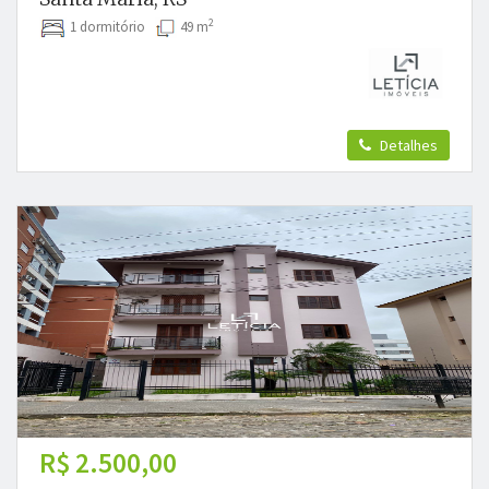
2
1 dormitório
49 m
Detalhes
R$ 2.500,00