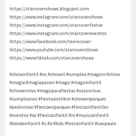
https://starcovershows.blogspot.com
https://www.instagram.com/starcovershows
https://www.instagram.com/starcoverfestas
https://www.instagram.com/starcovereventos
https://www.Facebook.com/teenscover
https://www.youtube.com/starcovershows
https://www.tiktok.com/starcovershows
#showinfantil #os #showni #cumplea #magoni #show
#magia #magiaparani #mago #magoinfantil
#showenvivo #magoparafiestas #ossonrisas
#cumpleanos #fiestaairelibre #showenparques
#pedroman #fiestaenparques #fiestasinfantiles
#eventos #as #fiestainfantil #ni #musicainfantil
#bandainfantil #o #a #kids #festainfantil #saopaulo