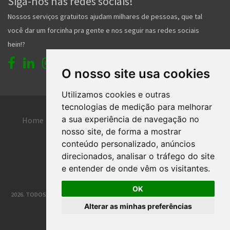
Siga-nos nas redes sociais!
Nossos serviços gratuitos ajudam milhares de pessoas, que tal
você dar um forcinha pra gente e nos seguir nas redes sociais
hein!?
O nosso site usa cookies
Utilizamos cookies e outras
tecnologias de medição para melhorar
a sua experiência de navegação no
Home
Entrar
Faça seu cadastro
nosso site, de forma a mostrar
Contato
Central de ajuda
conteúdo personalizado, anúncios
direcionados, analisar o tráfego do site
Termos de uso
Inserir anúncio grátis
e entender de onde vêm os visitantes.
OK
2026. TODOS OS DIREITOS RESERVADOS. | DESENVOLVIMENTO E HOSPEDAGEM
Alterar as minhas preferências
®
CLASSIFICADOS JOINVILLE