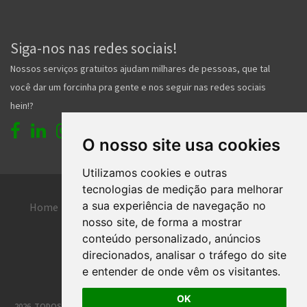
Siga-nos nas redes sociais!
Nossos serviços gratuitos ajudam milhares de pessoas, que tal
você dar um forcinha pra gente e nos seguir nas redes sociais
hein!?
O nosso site usa cookies
Utilizamos cookies e outras
tecnologias de medição para melhorar
a sua experiência de navegação no
Home
Entrar
Faça seu cadastro
nosso site, de forma a mostrar
Contato
Central de ajuda
conteúdo personalizado, anúncios
direcionados, analisar o tráfego do site
Termos de uso
Inserir anúncio grátis
e entender de onde vêm os visitantes.
OK
2026. TODOS OS DIREITOS RESERVADOS. | DESENVOLVIMENTO E HOSPEDAGEM