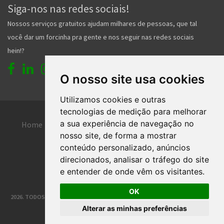
Siga-nos nas redes sociais!
Nossos serviços gratuitos ajudam milhares de pessoas, que tal
você dar um forcinha pra gente e nos seguir nas redes sociais
hein!?
O nosso site usa cookies
Utilizamos cookies e outras
tecnologias de medição para melhorar
a sua experiência de navegação no
Home
Entrar
Faça seu cadastro
nosso site, de forma a mostrar
Contato
Central de ajuda
conteúdo personalizado, anúncios
direcionados, analisar o tráfego do site
Termos de uso
Inserir anúncio grátis
e entender de onde vêm os visitantes.
OK
2026. TODOS OS DIREITOS RESERVADOS. | DESENVOLVIMENTO E HOSPEDAGEM
Alterar as minhas preferências
®
CLASSIFICADOS JOINVILLE