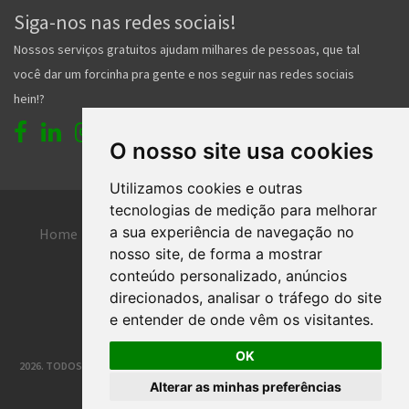
Siga-nos nas redes sociais!
Nossos serviços gratuitos ajudam milhares de pessoas, que tal
você dar um forcinha pra gente e nos seguir nas redes sociais
hein!?
O nosso site usa cookies
Utilizamos cookies e outras
tecnologias de medição para melhorar
a sua experiência de navegação no
Home
Entrar
Faça seu cadastro
nosso site, de forma a mostrar
Contato
Central de ajuda
conteúdo personalizado, anúncios
direcionados, analisar o tráfego do site
Termos de uso
Inserir anúncio grátis
e entender de onde vêm os visitantes.
OK
2026. TODOS OS DIREITOS RESERVADOS. | DESENVOLVIMENTO E HOSPEDAGEM
Alterar as minhas preferências
®
CLASSIFICADOS JOINVILLE