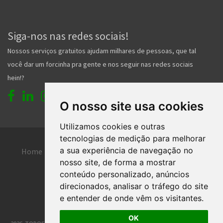
Siga-nos nas redes sociais!
Nossos serviços gratuitos ajudam milhares de pessoas, que tal
você dar um forcinha pra gente e nos seguir nas redes sociais
hein!?
O nosso site usa cookies
Utilizamos cookies e outras
tecnologias de medição para melhorar
a sua experiência de navegação no
Home
Entrar
Faça seu cadastro
nosso site, de forma a mostrar
Contato
Central de ajuda
conteúdo personalizado, anúncios
direcionados, analisar o tráfego do site
Termos de uso
Inserir anúncio grátis
e entender de onde vêm os visitantes.
OK