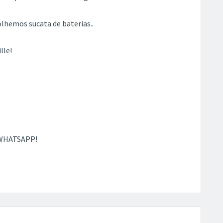
olhemos sucata de baterias..
lle!
 WHATSAPP!