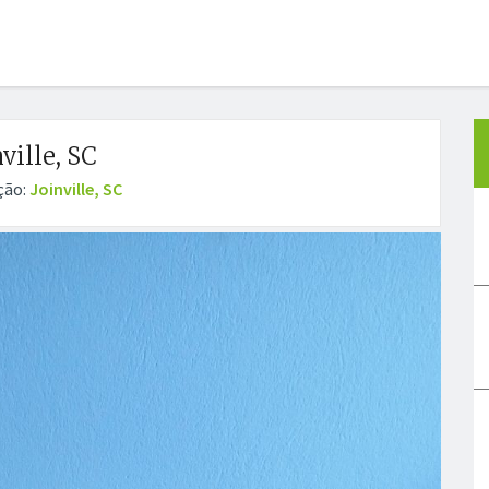
nville, SC
ção:
Joinville, SC