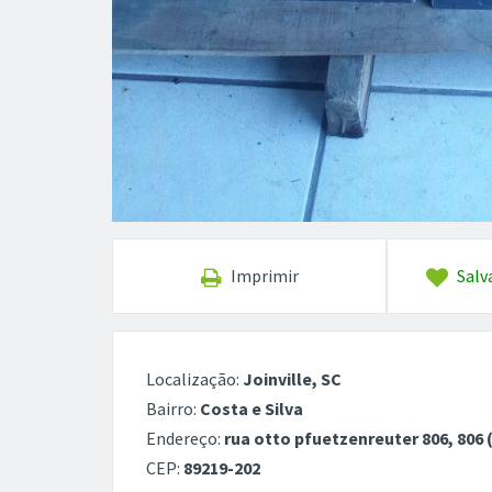
Imprimir
Salv
Localização:
Joinville, SC
Bairro:
Costa e Silva
Endereço:
rua otto pfuetzenreuter 806, 80
CEP:
89219-202