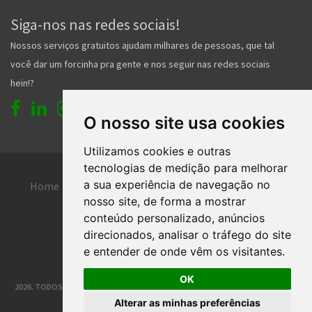
Siga-nos nas redes sociais!
Nossos serviços gratuitos ajudam milhares de pessoas, que tal
você dar um forcinha pra gente e nos seguir nas redes sociais
hein!?
O nosso site usa cookies
Utilizamos cookies e outras
tecnologias de medição para melhorar
a sua experiência de navegação no
Home
Entrar
Faça seu cadastro
nosso site, de forma a mostrar
Contato
Central de ajuda
conteúdo personalizado, anúncios
direcionados, analisar o tráfego do site
Termos de uso
Inserir anúncio grátis
e entender de onde vêm os visitantes.
OK
2026. TODOS OS DIREITOS RESERVADOS. | DESENVOLVIMENTO E HOSPEDAGEM
Alterar as minhas preferências
®
CLASSIFICADOS JOINVILLE