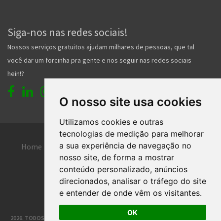
Siga-nos nas redes sociais!
Nossos serviços gratuitos ajudam milhares de pessoas, que tal
você dar um forcinha pra gente e nos seguir nas redes sociais
hein!?
O nosso site usa cookies
Utilizamos cookies e outras
tecnologias de medição para melhorar
a sua experiência de navegação no
Home
Entrar
Faça seu cadastro
nosso site, de forma a mostrar
Contato
Central de ajuda
conteúdo personalizado, anúncios
direcionados, analisar o tráfego do site
Termos de uso
Inserir anúncio grátis
e entender de onde vêm os visitantes.
OK
2026. TODOS OS DIREITOS RESERVADOS. | DESENVOLVIMENTO E HOSPEDAGEM