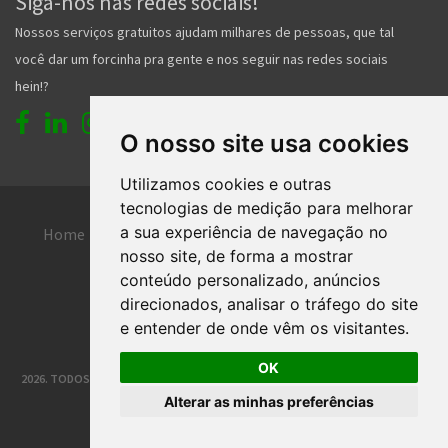
Siga-nos nas redes sociais!
Nossos serviços gratuitos ajudam milhares de pessoas, que tal
você dar um forcinha pra gente e nos seguir nas redes sociais
hein!?
O nosso site usa cookies
Utilizamos cookies e outras
tecnologias de medição para melhorar
a sua experiência de navegação no
Home
Entrar
Faça seu cadastro
nosso site, de forma a mostrar
Contato
Central de ajuda
conteúdo personalizado, anúncios
direcionados, analisar o tráfego do site
Termos de uso
Inserir anúncio grátis
e entender de onde vêm os visitantes.
OK
2026. TODOS OS DIREITOS RESERVADOS. | DESENVOLVIMENTO E HOSPEDAGEM
Alterar as minhas preferências
®
CLASSIFICADOS JOINVILLE