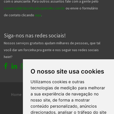
com o anunciante. Para outros assuntos fale com a gente pelo
comercial@classificadosjoinville.com.br
ou envie o formulário
de contato clicando
aqui
.
Siga-nos nas redes sociais!
Nossos serviços gratuitos ajudam milhares de pessoas, que tal
você dar um forcinha pra gente e nos seguir nas redes sociais
hein!?
O nosso site usa cookies
Utilizamos cookies e outras
tecnologias de medição para melhorar
a sua experiência de navegação no
Home
Entrar
Faça seu cadastro
nosso site, de forma a mostrar
Contato
Central de ajuda
conteúdo personalizado, anúncios
direcionados, analisar o tráfego do site