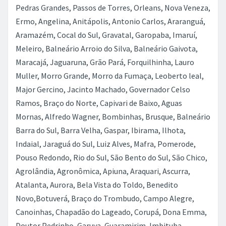
Pedras Grandes, Passos de Torres, Orleans, Nova Veneza,
Ermo, Angelina, Anitápolis, Antonio Carlos, Araranguá,
Aramazém, Cocal do Sul, Gravatal, Garopaba, Imaruí,
Meleiro, Balneário Arroio do Silva, Balneário Gaivota,
Maracajá, Jaguaruna, Grão Pará, Forquilhinha, Lauro
Muller, Morro Grande, Morro da Fumaça, Leoberto leal,
Major Gercino, Jacinto Machado, Governador Celso
Ramos, Braço do Norte, Capivari de Baixo, Aguas
Mornas, Alfredo Wagner, Bombinhas, Brusque, Balneário
Barra do Sul, Barra Velha, Gaspar, Ibirama, Ilhota,
Indaial, Jaraguá do Sul, Luiz Alves, Mafra, Pomerode,
Pouso Redondo, Rio do Sul, São Bento do Sul, São Chico,
Agrolândia, Agronômica, Apiuna, Araquari, Ascurra,
Atalanta, Aurora, Bela Vista do Toldo, Benedito
Novo,Botuverá, Braço do Trombudo, Campo Alegre,
Canoinhas, Chapadão do Lageado, Corupá, Dona Emma,
Doutor Pedrinho, Garuva, Guaramirim, Imbituba,