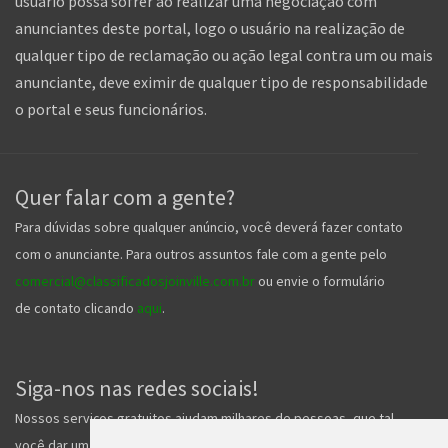
usuário possa sofrer ao realizar uma negociação com
anunciantes deste portal, logo o usuário na realização de
qualquer tipo de reclamação ou ação legal contra um ou mais
anunciante, deve eximir de qualquer tipo de responsabilidade
o portal e seus funcionários.
Quer falar com a gente?
Para dúvidas sobre qualquer anúncio, você deverá fazer contato
com o anunciante. Para outros assuntos fale com a gente pelo
comercial@classificadosjoinville.com.br
ou envie o formulário
de contato clicando
aqui
.
Siga-nos nas redes sociais!
Nossos serviços gratuitos ajudam milhares de pessoas, que tal
você dar um forcinha pra gente e nos seguir nas redes sociais