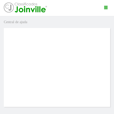
Togg
navi
Central de ajuda
ro
uda
ÚNCIO GRÁTIS