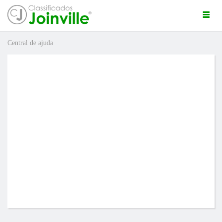
Togg
navi
Central de ajuda
ro
uda
ÚNCIO GRÁTIS