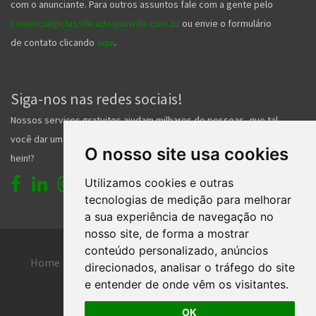
com o anunciante. Para outros assuntos fale com a gente pelo
comercial@classificadosjoinville.com.br
ou envie o formulário
de contato clicando
aqui
.
Siga-nos nas redes sociais!
Nossos serviços gratuitos ajudam milhares de pessoas, que tal
você dar um forcinha pra gente e nos seguir nas redes sociais
O nosso site usa cookies
hein!?
Utilizamos cookies e outras
tecnologias de medição para melhorar
a sua experiência de navegação no
nosso site, de forma a mostrar
conteúdo personalizado, anúncios
Home
Entrar
Faça seu cadastro
direcionados, analisar o tráfego do site
e entender de onde vêm os visitantes.
Contato
Central de ajuda
OK