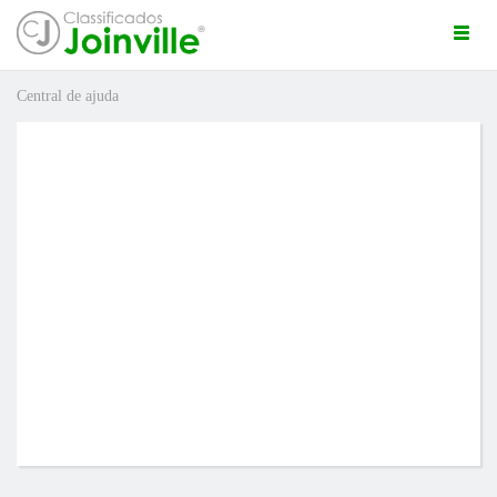
Togg
navi
Central de ajuda
ro
uda
ÚNCIO GRÁTIS