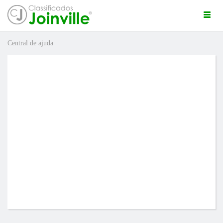
Togg
navi
Central de ajuda
ro
uda
ÚNCIO GRÁTIS