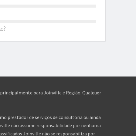
ão?
 principalmente para Joinville e Região. Qualquer
omo prestador de serviços de consultoria ou ainda
inville não assume responsabilidade por nenhuma
assificados Joinville não se responsabiliza por