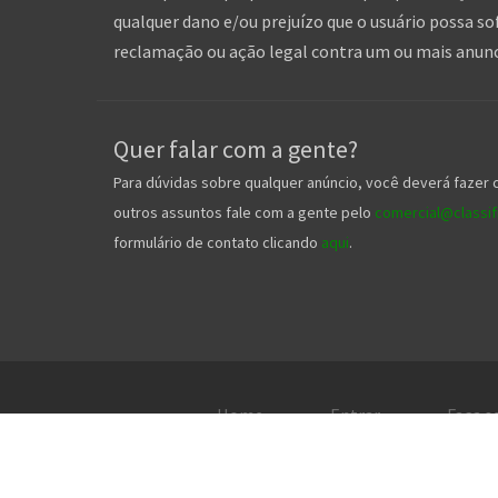
qualquer dano e/ou prejuízo que o usuário possa so
reclamação ou ação legal contra um ou mais anuncia
Quer falar com a gente?
Para dúvidas sobre qualquer anúncio, você deverá fazer 
outros assuntos fale com a gente pelo
comercial@classifi
formulário de contato clicando
aqui
.
Home
Entrar
Faça s
2026. TO