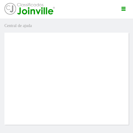
Togg
navi
Central de ajuda
ro
uda
ÚNCIO GRÁTIS