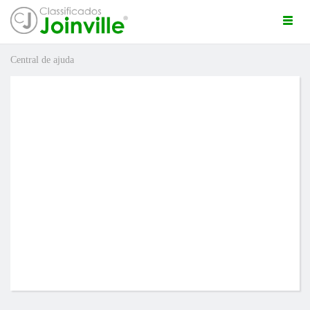
Togg
navi
Central de ajuda
ro
uda
ÚNCIO GRÁTIS